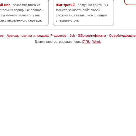
ой шаг
- заказ хостинга из
Шаг третий
- создание сайта. Вы
агаемых тарифных планов.
можете заказать сайт любой
 вы можете заказать у нас
сложности, связавшись с нашим
овку выделенного сервера.
специалистом.
ов
·
Аренда, покупка и продажа IP-адресов
·
Job
·
SSL-сертификаты
·
Освобождающие
Домен зарегистрирован через
i7.RU
.
Whois