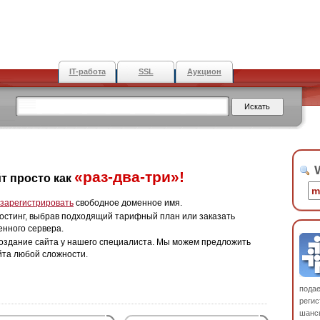
IT-работа
SSL
Аукцион
W
«раз-два-три»!
т просто как
зарегистрировать
свободное доменное имя.
остинг, выбрав подходящий тарифный план или заказать
енного сервера.
оздание сайта у нашего специалиста. Мы можем предложить
йта любой сложности.
пода
регис
шанс