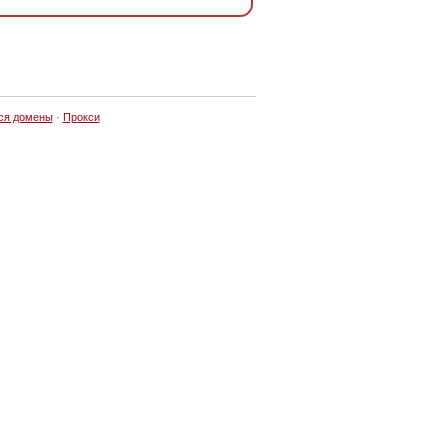
ся домены
·
Прокси