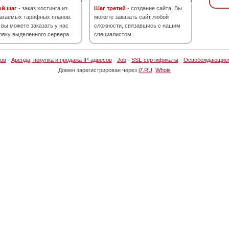
ой шаг
- заказ хостинга из
Шаг третий
- создание сайта. Вы
агаемых тарифных планов.
можете заказать сайт любой
 вы можете заказать у нас
сложности, связавшись с нашим
овку выделенного сервера.
специалистом.
ов
·
Аренда, покупка и продажа IP-адресов
·
Job
·
SSL-сертификаты
·
Освобождающие
Домен зарегистрирован через
i7.RU
.
Whois