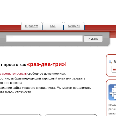
IT-работа
SSL
Аукцион
W
«раз-два-три»!
т просто как
зарегистрировать
свободное доменное имя.
остинг, выбрав подходящий тарифный план или заказать
енного сервера.
оздание сайта у нашего специалиста. Мы можем предложить
йта любой сложности.
пода
регис
шанс