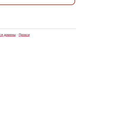
ся домены
·
Прокси