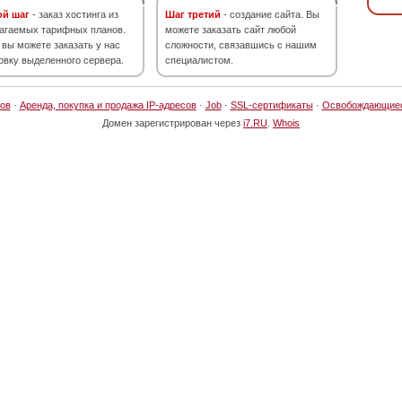
ой шаг
- заказ хостинга из
Шаг третий
- создание сайта. Вы
агаемых тарифных планов.
можете заказать сайт любой
 вы можете заказать у нас
сложности, связавшись с нашим
овку выделенного сервера.
специалистом.
ов
·
Аренда, покупка и продажа IP-адресов
·
Job
·
SSL-сертификаты
·
Освобождающие
Домен зарегистрирован через
i7.RU
.
Whois