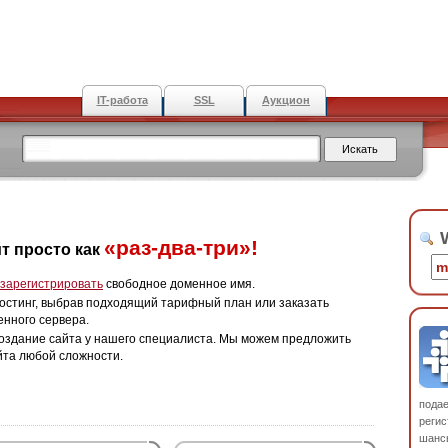
IT-работа
SSL
Аукцион
W
«раз-два-три»!
т просто как
зарегистрировать
свободное доменное имя.
остинг, выбрав подходящий тарифный план или заказать
енного сервера.
оздание сайта у нашего специалиста. Мы можем предложить
йта любой сложности.
пода
регис
шанс