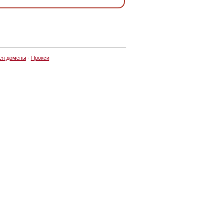
ся домены
·
Прокси