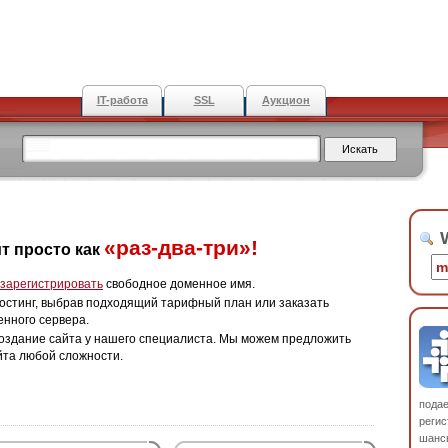
IT-работа
SSL
Аукцион
W
«раз-два-три»!
т просто как
зарегистрировать
свободное доменное имя.
остинг, выбрав подходящий тарифный план или заказать
енного сервера.
оздание сайта у нашего специалиста. Мы можем предложить
йта любой сложности.
пода
регис
шанс