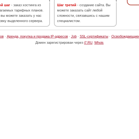
ой шаг
- заказ хостинга из
Шаг третий
- создание сайта. Вы
агаемых тарифных планов.
можете заказать сайт любой
 вы можете заказать у нас
сложности, связавшись с нашим
овку выделенного сервера.
специалистом.
ов
·
Аренда, покупка и продажа IP-адресов
·
Job
·
SSL-сертификаты
·
Освобождающие
Домен зарегистрирован через
i7.RU
.
Whois