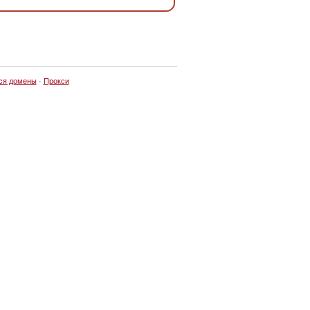
ся домены
·
Прокси