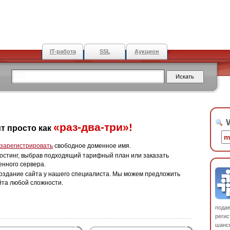
IT-работа
SSL
Аукцион
W
«раз-два-три»!
т просто как
зарегистрировать
свободное доменное имя.
остинг, выбрав подходящий тарифный план или заказать
енного сервера.
оздание сайта у нашего специалиста. Мы можем предложить
йта любой сложности.
пода
регис
шанс