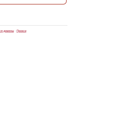
ся домены
·
Прокси