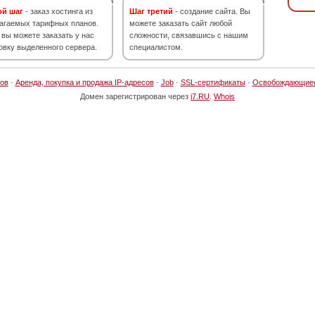
ой шаг
- заказ хостинга из
Шаг третий
- создание сайта. Вы
агаемых тарифных планов.
можете заказать сайт любой
 вы можете заказать у нас
сложности, связавшись с нашим
овку выделенного сервера.
специалистом.
ов
·
Аренда, покупка и продажа IP-адресов
·
Job
·
SSL-сертификаты
·
Освобождающие
Домен зарегистрирован через
i7.RU
.
Whois